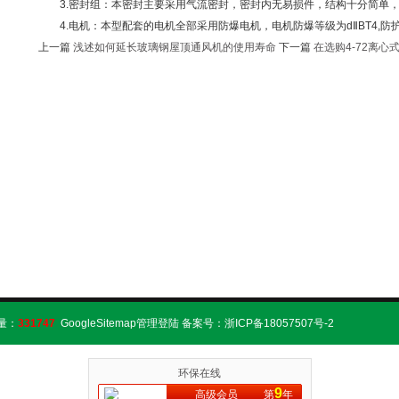
3.密封组：本密封主要采用气流密封，密封内无易损件，结构十分简单，
4.电机：本型配套的电机全部采用防爆电机，电机防爆等级为dⅡBT4,防护等
上一篇
浅述如何延长玻璃钢屋顶通风机的使用寿命
下一篇
在选购4-72离
量：
331747
GoogleSitemap
管理登陆
备案号：浙ICP备18057507号-2
环保在线
9
高级会员
第
年