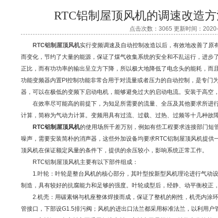
RTC铝制屋顶风机的调速改造
点击次数：3065 更新时间：2020-0
RTC铝制屋顶风机
实行变频调速及自动控制改造以后，有效地改善了原
而变化，节约了大量的能源，保证了煤气收集系统的安全和不乱运行，进步
正比，而有功功率的输出呈立方下降，所以极大地降低了电念头的能耗，而
功能变频器内置PI控制功能非常合用于对流量或者压力的自动控制，是专门
器，可以在极低的变频下启动电机，能够避免过大的启动电流。安装于高空
在效率尽可能高的前提下，为知足所需要的流量、全压及其他要求所进行
计算，简称为气动力计算。变频用具有过流、过载、过热、过频等十几种故
RTC铝制屋顶风机
的使用场所千差万别，例如有些工程要求连接部门短
噪声，需要安装简朴的消声器，这些外加设备均要求RTC铝制屋顶风机提供
顶风机在保证额定风量的条件下，提供的余压较小，影响系统正常工作。
RTC铝制屋顶风机主要有以下部件组成：
1.叶轮：叶轮是整台风机的核心部分，其叶型按新型风机理论进行气动设
制造，具有较好的抗腐能力和足够的强度。叶轮成型后，经静、动平衡校正，
2.机壳：用碳素钢与机座整体焊接而成，保证了整机的刚性，机壳内涂环氧
管接口，下部设G1.5排污阀；风机的进出口法兰都采用标准法兰，以利用户