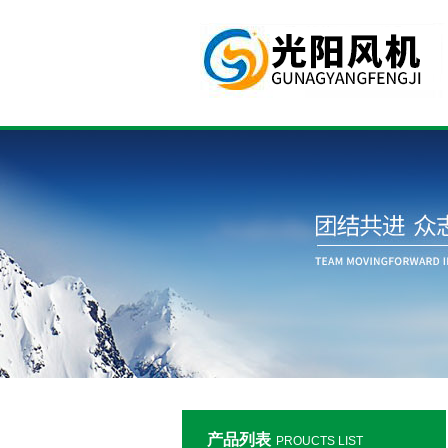
产品列表
PROUCTS LIST