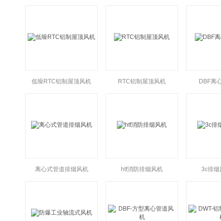
低噪RTC铝制屋顶风机
RTC铝制屋顶风机
DBF离
离心式管道排烟风机
htf消防排烟风机
3c排