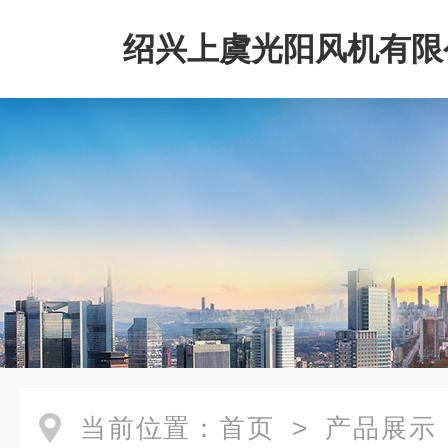
绍兴上虞光阳风机有限
当前位置：
首页
>
产品展示