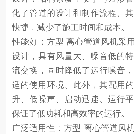
化了管道的设计和制作流程。其
快捷，减少了施工时间和成本‌。
‌性能好‌：方型 离心管道风机
设计，具有风量大、噪音低的特
流交换，同时降低了运行噪音，
适的使用环境‌。此外，其配用
升、低噪声、启动迅速、运行平
保证了低功耗和高效率的运行‌。
‌广泛适用性‌：方型 离心管道