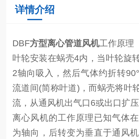
详情介绍
DBF
方型离心管道风机
工作原理
叶轮安装在蜗壳4内，当叶轮旋
2轴向吸入，然后气体约折转90
流道间(简称叶道)，而蜗壳将叶
流，从通风机出气口6或出口扩压
离心风机的工作原理已知气体在
为轴向，后转变为垂直于通风机