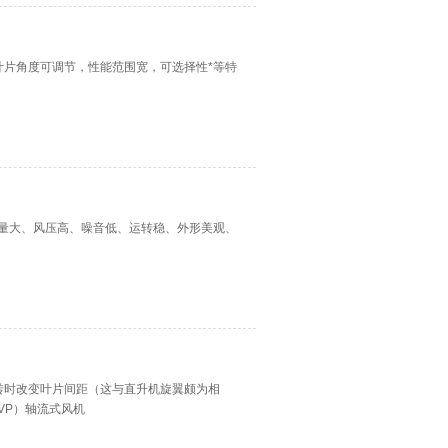
叶片角度可调节，性能范围宽，可选择性*等特
量大、风压高、噪音低、运转稳、外形美观、
转时改变叶片间距（这与直升机旋翼颇为相
VP）轴流式风机