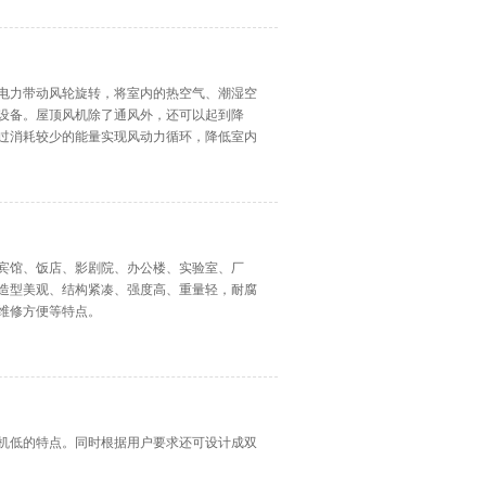
电力带动风轮旋转，将室内的热空气、潮湿空
设备。屋顶风机除了通风外，还可以起到降
过消耗较少的能量实现风动力循环，降低室内
宾馆、饭店、影剧院、办公楼、实验室、厂
造型美观、结构紧凑、强度高、重量轻，耐腐
维修方便等特点。
机低的特点。同时根据用户要求还可设计成双