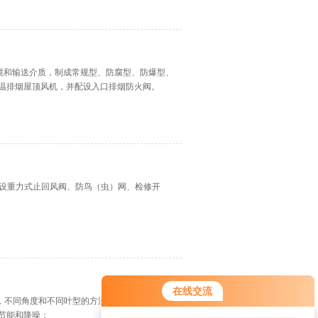
环境和输送介质，制成常规型、防腐型、防爆型、
温排烟屋顶风机，并配设入口排烟防火阀。
配设重力式止回风阀、防鸟（虫）网、检修开
您好！欢迎前来咨询，很高兴为您
在线交流
服务，请问您要咨询什么问题呢？
速，不同角度和不同叶型的方法，以满足不同使
节能和降噪；