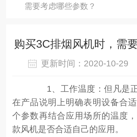
需要考虑哪些参数？
购买3C排烟风机时，需
更新时间：2020-10-2
1、工作温度：但凡是正
在产品说明上明确表明设备合适
个参数再结合应用场所的温度，
款风机是否合适自己的应用。