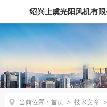
绍兴上虞光阳风机有限
当前位置：
首页
>
技术文章
>