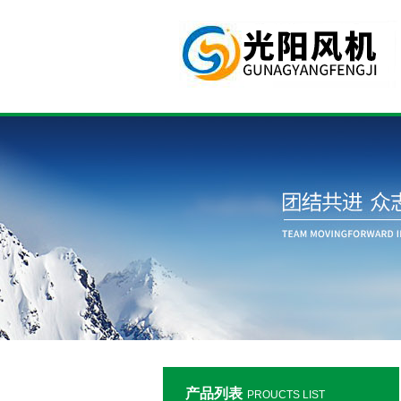
产品列表
PROUCTS LIST