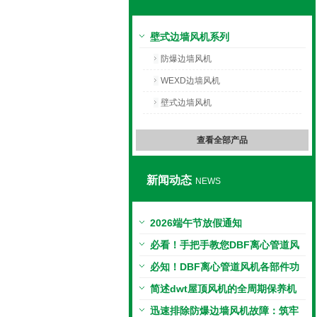
绍兴上虞光阳风机有限公司
壁式边墙风机系列
防爆边墙风机
WEXD边墙风机
壁式边墙风机
查看全部产品
新闻动态
NEWS
2026端午节放假通知
必看！手把手教您DBF离心管道风
机的正确安装方法
必知！DBF离心管道风机各部件功
能特点大揭秘
简述dwt屋顶风机的全周期保养机
制
迅速排除防爆边墙风机故障：筑牢