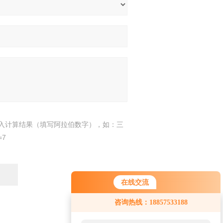
入计算结果（填写阿拉伯数字），如：三
=7
在线交流
咨询热线：18857533188