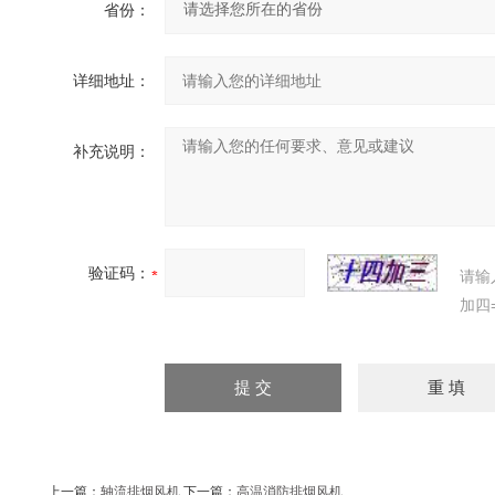
省份：
详细地址：
补充说明：
验证码：
请输
加四
上一篇：
轴流排烟风机
下一篇：
高温消防排烟风机