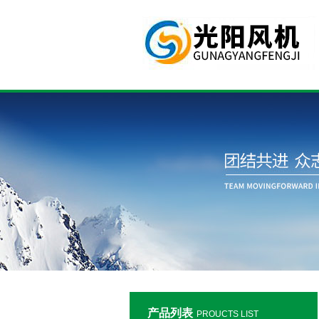
产品列表
PROUCTS LIST