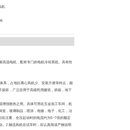
风机
06
采用耐高温电机，配有专门的电机冷却系统。具有性
体系，占地比离心风机少、安装方便等特点，能
/次不损坏，广泛应用于高级民用建筑，烘箱，地下
或增强散热之用。具体可用在五金加工车间，机
铸造，玻璃制品，喷涂，电镀，电子，化工，冶
但应注重，全压起动时的电流约为5~7倍的额定
。2.轴流风机在试车时，应认真阅读产物说明