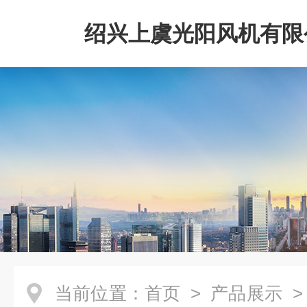
绍兴上虞光阳风机有限
当前位置：
首页
>
产品展示