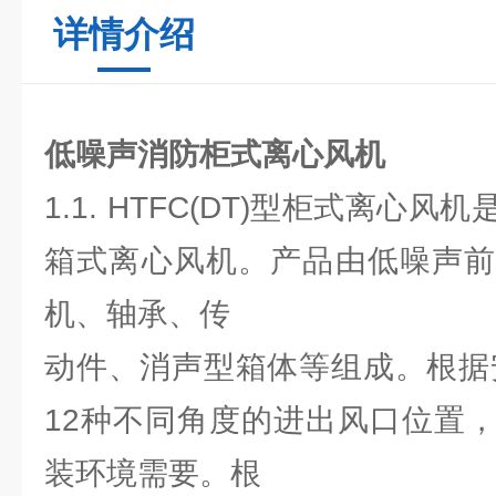
详情介绍
低噪声消防柜式离心风机
1.1. HTFC(DT)型柜式离心
箱式离心风机。产品由低噪声前
机、轴承、传
动件、消声型箱体等组成。根据
12种不同角度的进出风口位置
装环境需要。根