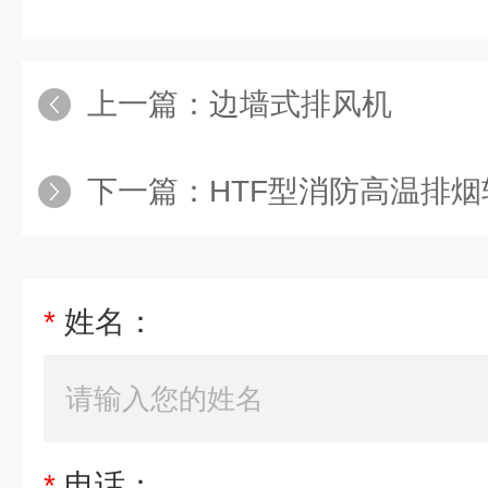
上一篇：
边墙式排风机
下一篇：
HTF型消防高温排
*
姓名：
*
电话：