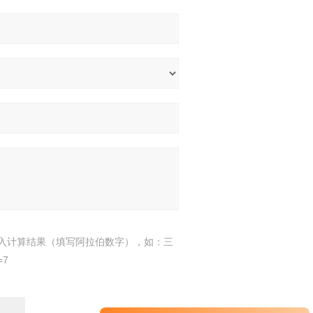
入计算结果（填写阿拉伯数字），如：三
=7