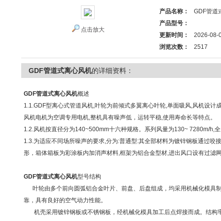
产品名称：
GDF管道
产品型号：
点击放大
更新时间：
2026-08-
浏览次数：
2517
GDF管道式离心风机
的详细资料：
GDF管道式离心风机
概述
1.1.GDF型离心式管道风机,叶轮为前倾式多翼离心叶轮,单面吸风,风机
风机电机为空调专用电机,整机具有噪声低，运转平稳,使用寿命长等特点。
1.2.风机按直径分为140~500mm十六种规格。系列风量为130~ 7280m/h,全
1.3.为适应不同场所噪声的要求,分为:普通型:其全部材料为镀锌钢板通过咬
形，箱体箱板为彩涂板内加消声材料,框架为铝合金型材,进出风口设有过滤
GDF管道式离心风机
型号结构
叶轮由多个前向圆弧铝合金叶片、前盘、后盘组成，均采用机械化模具制
靠，具有良好的空气动力性能。
机壳采用镀锌钢板或不锈钢板，经机械化模具加工后点焊接而成。结构牢