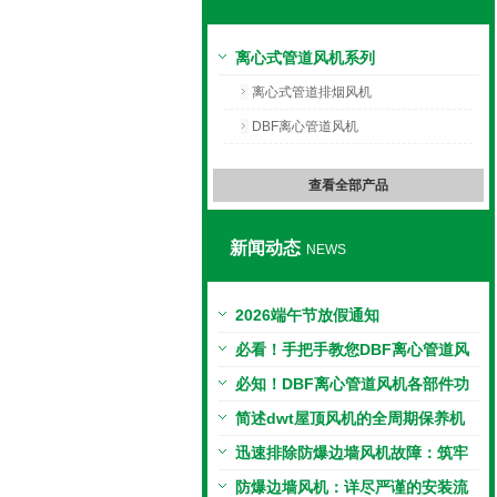
绍兴上虞光阳风机有限公司
离心式管道风机系列
离心式管道排烟风机
DBF离心管道风机
查看全部产品
新闻动态
NEWS
2026端午节放假通知
必看！手把手教您DBF离心管道风
机的正确安装方法
必知！DBF离心管道风机各部件功
能特点大揭秘
简述dwt屋顶风机的全周期保养机
制
迅速排除防爆边墙风机故障：筑牢
本质安全的关键防线
防爆边墙风机：详尽严谨的安装流