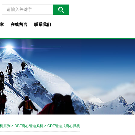
章
在线留言
联系我们
机系列
>
DBF离心管道风机
> GDF管道式离心风机