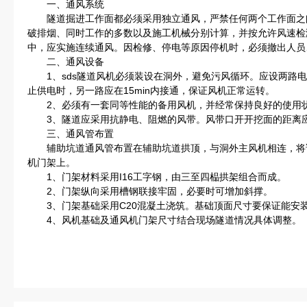
一、通风系统
隧道掘进工作面都必须采用独立通风，严禁任何两个工作面之
破排烟、同时工作的多数以及施工机械分别计算，并按允许风速检
中，应实施连续通风。因检修、停电等原因停机时，必须撤出人员
二、通风设备
1、sds隧道风机必须装设在洞外，避免污风循环。应设两路电
止供电时，另一路应在15min内接通，保证风机正常运转。
2、必须有一套同等性能的备用风机，并经常保持良好的使用
3、隧道应采用抗静电、阻燃的风带。风带口开开挖面的距离应
三、通风管布置
辅助坑道通风管布置在辅助坑道拱顶，与洞外主风机相连，将
机门架上。
1、门架材料采用I16工字钢，由三至四榀拱架组合而成。
2、门架纵向采用槽钢联接牢固，必要时可增加斜撑。
3、门架基础采用C20混凝土浇筑。基础顶面尺寸要保证能安
4、风机基础及通风机门架尺寸结合现场隧道情况具体调整。