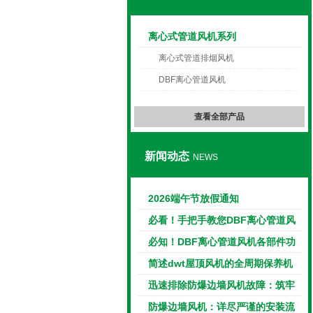
绍兴上虞光阳风机有限公司
离心式管道风机系列
离心式管道排烟风机
DBF离心管道风机
查看全部产品
新闻动态
NEWS
2026端午节放假通知
必看！手把手教您DBF离心管道风
机的正确安装方法
必知！DBF离心管道风机各部件功
能特点大揭秘
简述dwt屋顶风机的全周期保养机
制
迅速排除防爆边墙风机故障：筑牢
本质安全的关键防线
防爆边墙风机：详尽严谨的安装流