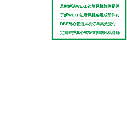
程解析与分享
及时解决WEXD边墙风机故障是保
障其长期稳定运行的核心
了解WEXD边墙风机各组成部件功
能特点才能更好的使用它
DBF离心管道风机订单高效交付，
再获客户认可
定期维护离心式管道排烟风机是确
保其长时间正常运行的核心保障