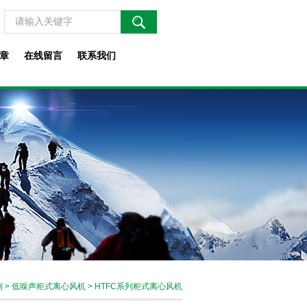
章
在线留言
联系我们
列
>
低噪声柜式离心风机
> HTFC系列柜式离心风机