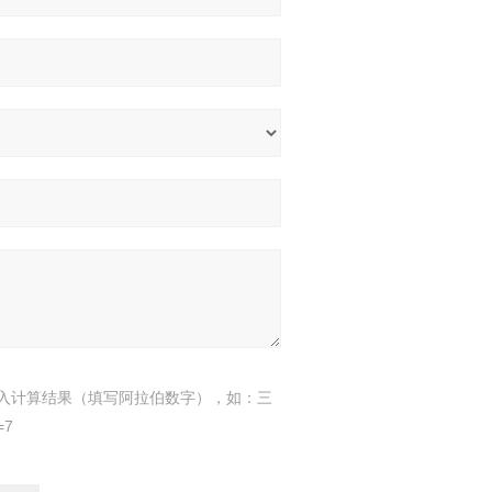
入计算结果（填写阿拉伯数字），如：三
=7