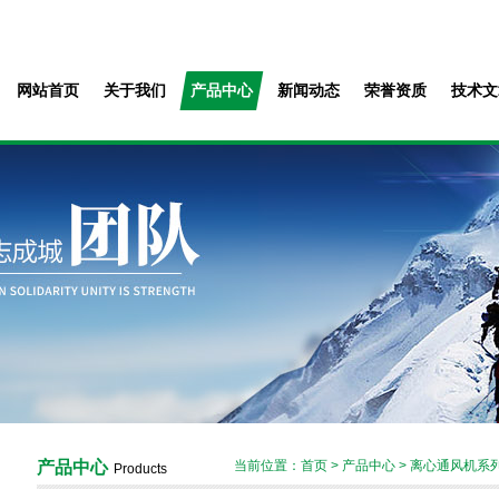
网站首页
关于我们
产品中心
新闻动态
荣誉资质
技术文
产品中心
当前位置：
首页
>
产品中心
>
离心通风机系
Products