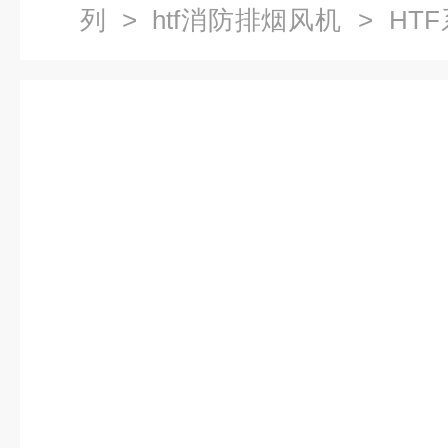
列
>
htf消防排烟风机
> HT
厂家