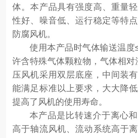
体。本产品具有强度高、重量轻
性好、噪音低、运行稳定等特点
防腐风机。
使用本产品时气体输送温度≤1
许含特殊气体颗粒物，气体相对湿度≤
压风机采用双层底座，中间装有
能满足标准以上要求，大大降低
提高了风机的使用寿命。
本产品是比转速介于离心和
高于轴流风机、流动系统高于离