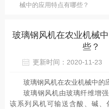
械中的应用特点有哪些？
玻璃钢风机在农业机械中
些？
更新时间：2020-11-2
玻璃钢风机在农业机械中的
玻璃钢风机由玻璃纤维增强
该系列风机可输送含酸、碱、