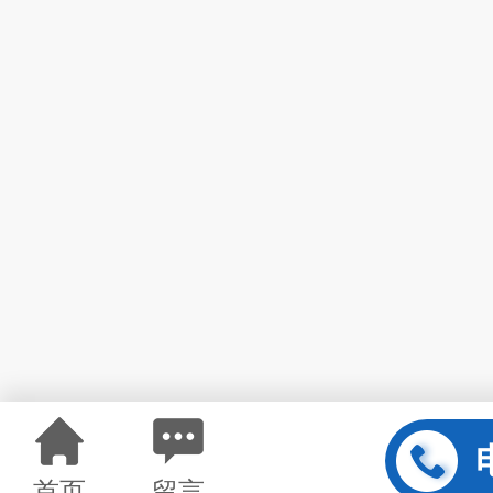
首页
留言