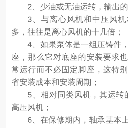
2、少油或无油运转，输出
3、与离心风机和中压风机
多，往往是离心风机的十几倍；
4、如果泵体是一组压铸件
座，那么它对底座的安装要求也
常运行而不必固定脚座，这特别
省安装成本和安装周期；
5、相对同类风机，其运转
高压风机；
6、在保修期内，轴承基本