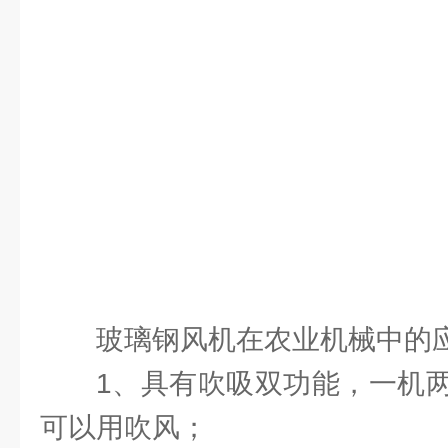
玻璃钢风机在农业机械中的
1、具有吹吸双功能，一机
可以用吹风；