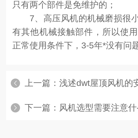
只有两个部件是免维护的；
7、高压风机的机械磨损很
有其他机械接触部件，所以使用
正常使用条件下，3-5年*没有问
上一篇：
浅述dwt屋顶风机的
下一篇：
风机选型需要注意什么？怎