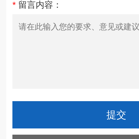
*
留言内容：