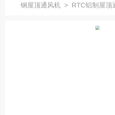
钢屋顶通风机
> RTC铝制屋顶