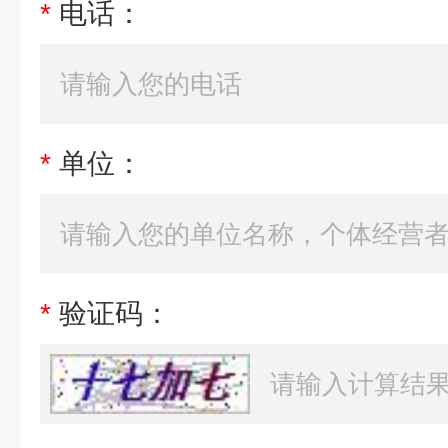
*
电话：
*
单位：
*
验证码：