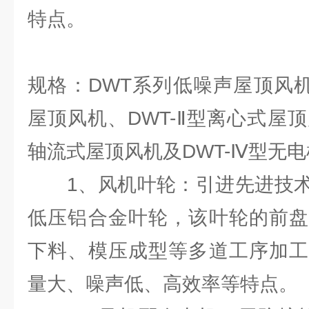
特点。
规格：DWT系列低噪声屋顶风机
屋顶风机、DWT-Ⅱ型离心式屋顶
轴流式屋顶风机及DWT-Ⅳ型无
1、风机叶轮：引进先进技术
低压铝合金叶轮，该叶轮的前盘
下料、模压成型等多道工序加工
量大、噪声低、高效率等特点。