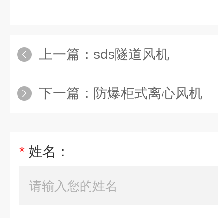
上一篇：
sds隧道风机
下一篇：
防爆柜式离心风机
*
姓名：