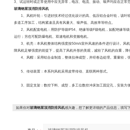
3、试运转时或正常使用中应无异常，电压、电流、振动、噪声均应在正常
玻璃钢屋顶消防排风机
1、风机叶轮：引进好技术经过优化设计的高、低压铝合金叶轮，该叶轮
多道工序加工，结构紧凑且具有风量大、噪声低、高效率等特点。
2、风机配套电机：用防护等级IP54、绝缘等级F级电机，如配绝缘等级为H
运行；另也可配防爆电机、双速电机和变频电机。
3、机壳：本风机整体结构强度按50m/s室外风速的条件进行设计。风
障风机足够强度的前提下，提高了风机外形的美观，减轻了风机的自重，降
4、风帽：采用铝合金制造，整体拉伸成型，并经卷边处理。重量轻，强
5、传动装置：本系列风机采用皮带传动、直联两种形式。
3、固定支架：数控下料、成型，多工位数控冲床加工固定孔，安装方
如果你对
玻璃钢屋顶消防排风机
感兴趣，想了解更详细的产品信息，填写