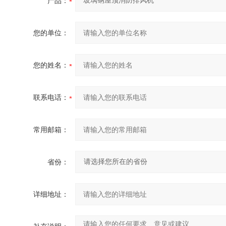
产品：
您的单位：
您的姓名：
联系电话：
常用邮箱：
省份：
详细地址：