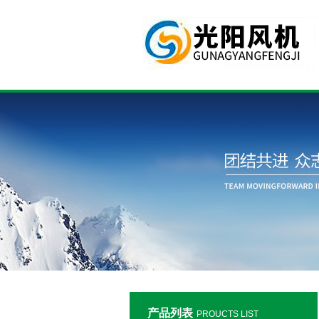
产品列表
PROUCTS LIST