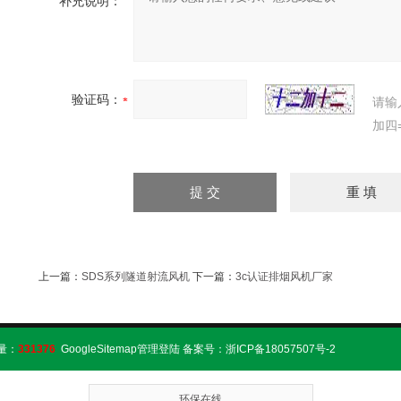
补充说明：
验证码：
请输
加四
上一篇：
SDS系列隧道射流风机
下一篇：
3c认证排烟风机厂家
量：
331376
GoogleSitemap
管理登陆
备案号：浙ICP备18057507号-2
环保在线