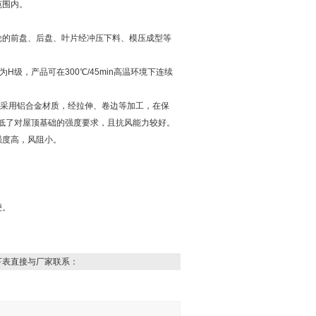
范围内。
的前盘、后盘、叶片经冲压下料、模压成型等
级，产品可在300℃/45min高温环境下连续
机采用铝合金材质，经拉伸、卷边等加工，在保
低了对屋顶基础的强度要求，且抗风能力较好。
度高，风阻小。
便。
下表直接与厂家联系：