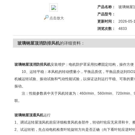
产品名称：
玻璃钢屋
产品型号：
点击放大
更新时间：
2026-05-
浏览次数：
4833
玻璃钢屋顶消防排风机
的详细资料：
玻璃钢屋顶消防排风机
安装维护：电机防护罩采用扣襻固定结构，操作方便
10、运转平稳：本风机的转动惯量小，平衡品质优，平衡品质达到ISO19
机械运转试验、振动试验和气动性能试验，以保证达到运行平稳、可靠的要
振动。
注：性能参数表中关于风机转速为：460r/min、560r/min、720r/min、9
联。
玻璃钢屋顶通风机
运行
1、调试运转屋顶风机前应详细检查风机各部件，转动叶轮应无呆滞和卡、
2、试运转初，先点动电机检查叶轮旋转方向是否正确（向下看叶轮应逆时