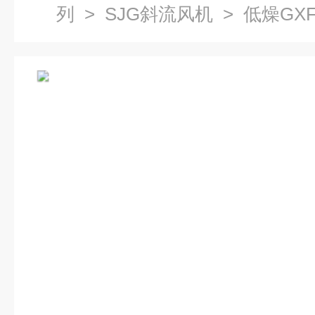
列
>
SJG斜流风机
> 低燥GX
式风机