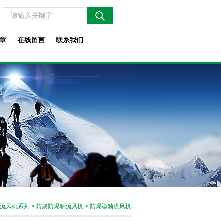
章
在线留言
联系我们
流风机系列
>
防腐防爆轴流风机
> 防爆型轴流风机