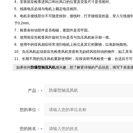
4、安装前应检查进风口和出风口的位置及安装尺寸是否相对。
5、线路电压必须与电机上额定电压相符。
6、电机非接线部分不可随意拆卸，接线时，打开接线室的盖，穿入引线接到
于0.2mm。
7、检查各转动部件是否相碰，紧固件是否牢固。
8、使用前应先检查风叶旋转方向是否与负压风机标示相一致。
9、使用中的排风扇应经常清扫电机上粉尘及其它积聚物，以免影响散热。
10、负压风机起动前应先检查风机里面有无妨碍风轮转动的物件，如工具等
11、长期不用的负压风机重新使用时，应按说明书再检查一遍，合适后方可
如果你对
防爆型轴流风机
感兴趣，想了解更详细的产品信息，填写下表直
产品：
您的单位：
您的姓名：