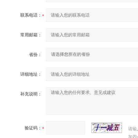
联系电话：
常用邮箱：
省份：
详细地址：
补充说明：
验证码：
请输
加四