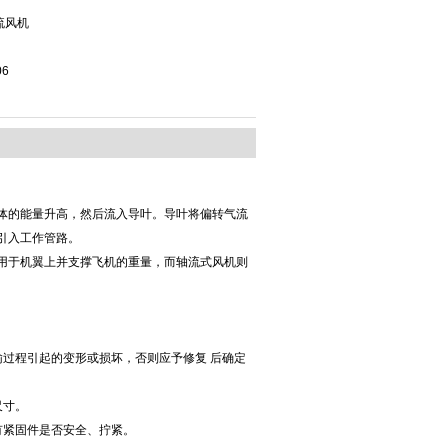
流风机
06
体的能量升高，然后流入导叶。导叶将偏转气流
引入工作管路。
用于机翼上并支撑飞机的重量，而轴流式风机则
过程引起的变形或损坏，否则应予修复 后确定
尺寸。
有紧固件是否安全、拧紧。