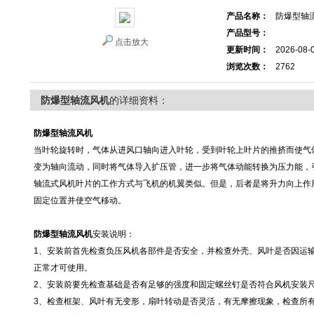
产品名称：
防爆型轴
产品型号：
点击放大
更新时间：
2026-08-
浏览次数：
2762
防爆型轴流风机
的详细资料：
防爆型轴流风机
当叶轮旋转时，气体从进风口轴向进入叶轮，受到叶轮上叶片的推挤而使气
变为轴向流动，同时将气体导入扩压管，进一步将气体动能转换为压力能，
轴流式风机叶片的工作方式与飞机的机翼类似。但是，后者是将升力向上作
固定位置并使空气移动。
防爆型轴流风机
安装说明：
1、安装前首先检查负压风机各部件是否安全，并检查外壳、风叶是否因运输
正常才可使用。
2、安装前要先检查基础是否有足够的强度和固定螺丝钉是否符合风机安装
3、检查框架、风叶有无变形，扇叶转动是否灵活，有无摩擦现象，检查所