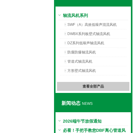
绍兴上虞光阳风机有限公司
轴流风机系列
SWF（A）高效低噪声混流风机
DWBX系列板壁式轴流风机
DZ系列低噪声轴流风机
防腐防爆轴流风机
管道式轴流风机
方形壁式轴流风机
查看全部产品
新闻动态
NEWS
2026端午节放假通知
必看！手把手教您DBF离心管道风