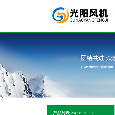
产品列表
PROUCTS LIST