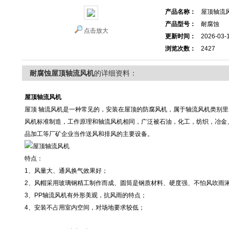
产品名称：
屋顶轴流
产品型号：
耐腐蚀
点击放大
更新时间：
2026-03-
浏览次数：
2427
耐腐蚀屋顶轴流风机
的详细资料：
屋顶轴流风机
屋顶 轴流风机是一种常见的，安装在屋顶的防腐风机，属于轴流风机类别里一种
风机标准制造，工作原理和轴流风机相同，广泛被石油，化工，纺织，冶金
品加工等厂矿企业当作送风和排风的主要设备。
特点：
1、风量大、通风换气效
2、风帽采用玻璃钢精工制作而成、圆筒是钢质材料、硬度强、不怕风吹雨
3、PP轴流风机有外形美观，抗风雨的特点；
4、安装不占用室内空间，