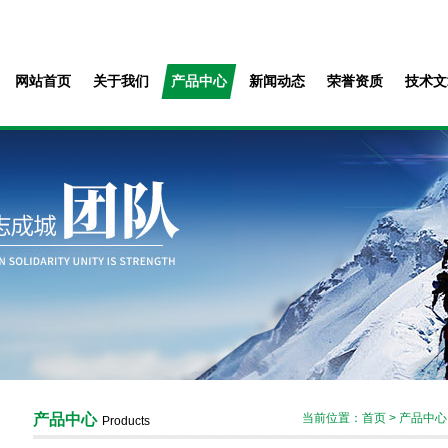
网站首页
关于我们
产品中心
新闻动态
荣誉资质
技术文
产品中心
当前位置：
首页
>
产品中心
Products