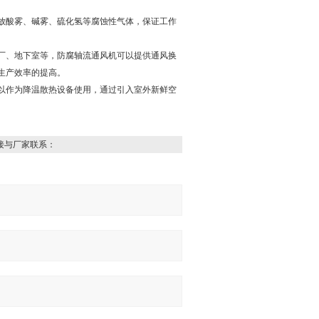
放酸雾、‌碱雾、‌硫化氢等腐蚀性气体，‌保证工作
厂、‌地下室等，‌防腐轴流通风机可以提供通风换
生产效率的提高。‌
可以作为降温散热设备使用，‌通过引入室外新鲜空
‌
接与厂家联系：