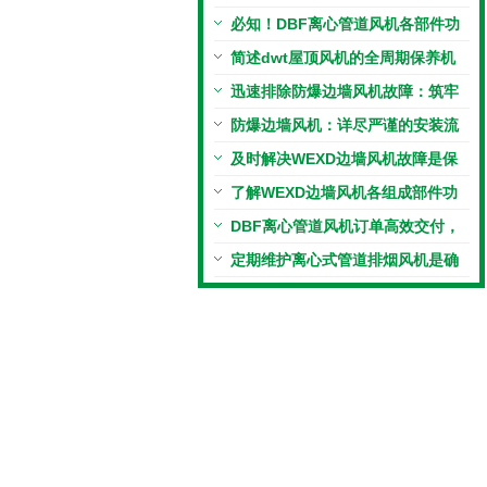
机的正确安装方法
必知！DBF离心管道风机各部件功
能特点大揭秘
简述dwt屋顶风机的全周期保养机
制
迅速排除防爆边墙风机故障：筑牢
本质安全的关键防线
防爆边墙风机：详尽严谨的安装流
程解析与分享
及时解决WEXD边墙风机故障是保
障其长期稳定运行的核心
了解WEXD边墙风机各组成部件功
能特点才能更好的使用它
DBF离心管道风机订单高效交付，
再获客户认可
定期维护离心式管道排烟风机是确
保其长时间正常运行的核心保障