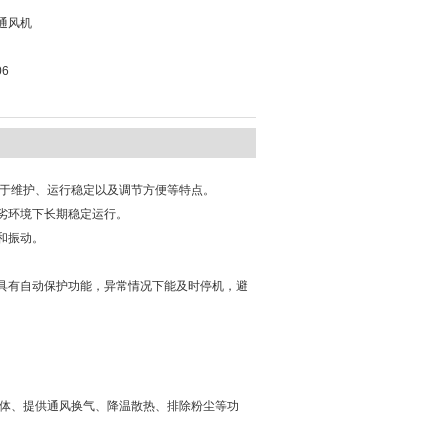
通风机
06
易于维护、‌运行稳定以及调节方便等特点。‌
劣环境下长期稳定运行。‌
和振动。‌
具有自动保护功能，‌异常情况下能及时停机，‌避
‌
、‌提供通风换气、‌降温散热、‌排除粉尘等功