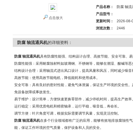
产品名称：
防腐 轴流
产品型号：
点击放大
更新时间：
2026-08-
浏览次数：
2446
防腐 轴流通风机
的详细资料：
防腐 轴流通风机
具有防腐性能强、‌结构设计合理、‌高效节能、‌安全可靠、‌
防腐性能强：‌采用耐腐蚀材料如玻璃钢、‌不锈钢等，‌能够在潮湿、‌酸碱等恶
结构设计合理：‌采用轴流式进出风口设计，‌提高风量和风压，‌同时减少噪音
高效节能：‌使用高效节能电机，‌降低能耗和使用成本。‌
安全可靠：‌具有良好的密封性能，‌避免气体泄漏，‌保证生产环境的安全性。‌
免设备故障或事故发生。‌
易于维护：‌设计简单，‌方便快速更换零部件，‌减少停机时间，‌提高生产效率。
运行稳定：‌采用优质电机和精密轴承，‌运行平稳，‌噪音低，‌寿命长。‌
调节方便：‌叶片角度可调，‌根据实际需要调节风量，‌实现灵活控制。‌
防腐 轴流通风机
在多个行业领域都有广泛的应用，‌能够有效地排放腐蚀性气体
能，‌保证工作环境的空气质量，‌保护设备和人员的安全。‌