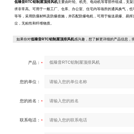
低噪音RTC铝制屋顶排风机
主要由叶轮、机壳、电动机等零部件组成，支架
求非常高。可用于一般工厂、仓库、办公室、住宅内等场所的通风换气，也
等等，采用防腐材料及防爆措施，并匹配防爆电机，可用于输送易爆、易挥
尘，无粘性和纤维物质。
如果你对
低噪音RTC铝制屋顶排风机
感兴趣，想了解更详细的产品信息，
产品：
您的单位：
您的姓名：
联系电话：